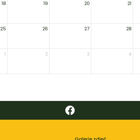
18
19
20
21
25
26
27
28
1
2
3
4
Galerie zdjęć