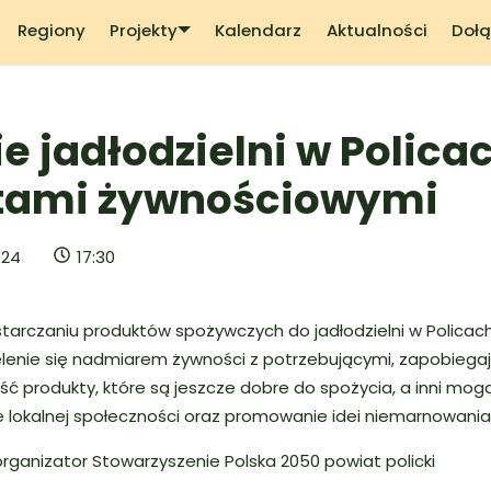
Regiony
Projekty
Kalendarz
Aktualności
Dołą
ie jadłodzielni w Polica
tami żywnościowymi
024
17:30
tarczaniu produktów spożywczych do jadłodzielni w Policach.
elenie się nadmiarem żywności z potrzebującymi, zapobiegaj
ć produkty, które są jeszcze dobre do spożycia, a inni mogą
 lokalnej społeczności oraz promowanie idei niemarnowania 
rganizator Stowarzyszenie Polska 2050 powiat policki