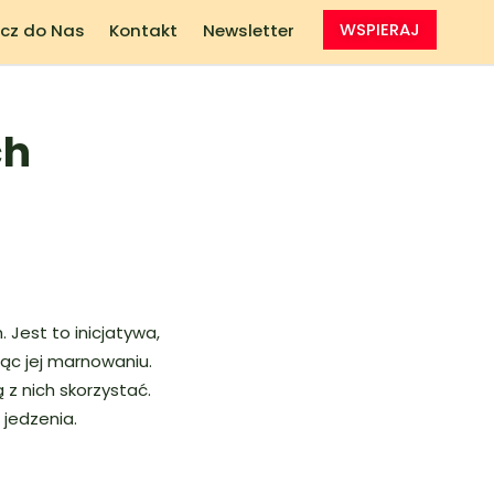
cz do Nas
Kontakt
Newsletter
WSPIERAJ
ch
 Jest to inicjatywa,
ąc jej marnowaniu.
 z nich skorzystać.
jedzenia.