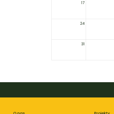
17
24
31
O nas
Projekty