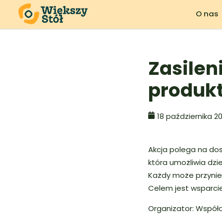
O nas
Zasilen
produk
18 października 2
Akcja polega na dos
która umożliwia dzi
Każdy może przynieś
Celem jest wsparcie
Organizator: Współo