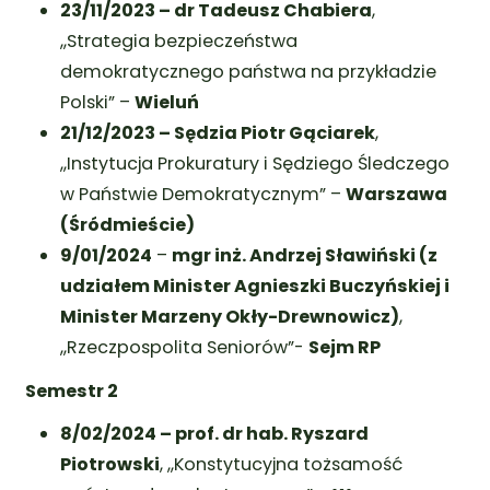
23/11/2023 – dr Tadeusz Chabiera
,
,,Strategia bezpieczeństwa
demokratycznego państwa na przykładzie
Polski” –
Wieluń
21/12/2023 –
Sędzia Piotr Gąciarek
,
,,Instytucja Prokuratury i Sędziego Śledczego
w Państwie Demokratycznym” –
Warszawa
(Śródmieście)
9/01/2024
–
mgr inż. Andrzej Sławiński (z
udziałem Minister Agnieszki Buczyńskiej i
Minister Marzeny Okły-Drewnowicz)
,
,,Rzeczpospolita Seniorów”-
Sejm RP
Semestr 2
8/02/2024 – prof. dr hab. Ryszard
Piotrowski
, ,,Konstytucyjna tożsamość