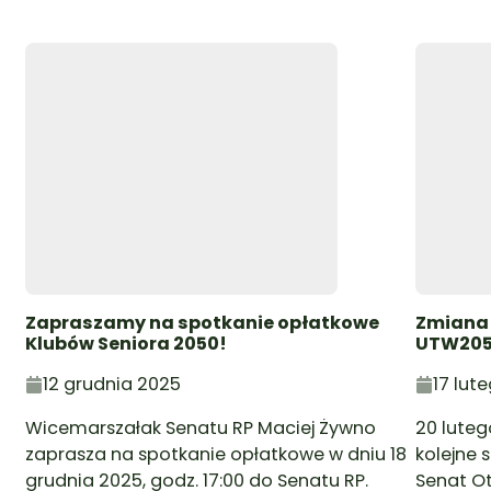
Zapraszamy na spotkanie opłatkowe
Zmiana 
Klubów Seniora 2050!
UTW20
12 grudnia 2025
17 lut
Wicemarszałak Senatu RP Maciej Żywno
20 luteg
zaprasza na spotkanie opłatkowe w dniu 18
kolejne 
grudnia 2025, godz. 17:00 do Senatu RP.
Senat O