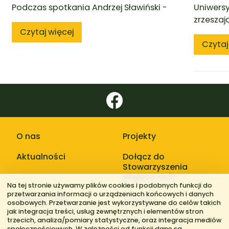
Podczas spotkania Andrzej Sławiński -
Uniwersy
zrzeszaj
Czytaj więcej
Czytaj
O nas
Projekty
Aktualności
Dołącz do
Stowarzyszenia
Większy Stół
Na tej stronie używamy plików cookies i podobnych funkcji do
przetwarzania informacji o urządzeniach końcowych i danych
Galerie zdjęć
Kontakt
osobowych. Przetwarzanie jest wykorzystywane do celów takich
jak integracja treści, usług zewnętrznych i elementów stron
Regiony
trzecich, analiza/pomiary statystyczne, oraz integracja mediów
społecznościowych. W zależności od funkcji dane są