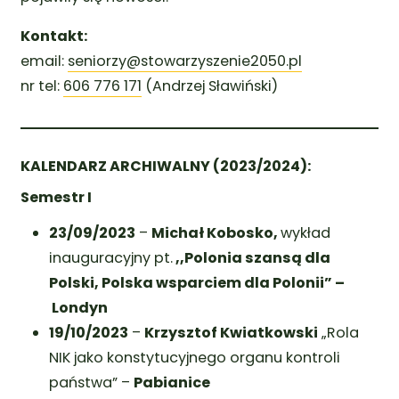
Kontakt:
email:
seniorzy@stowarzyszenie2050.pl
nr tel:
606 776 171
(Andrzej Sławiński)
KALENDARZ ARCHIWALNY (2023/2024):
Semestr I
23/09/2023
–
Michał Kobosko,
wykład
inauguracyjny pt.
,,Polonia szansą dla
Polski, Polska wsparciem dla Polonii” –
Londyn
19/10/2023
–
Krzysztof Kwiatkowski
„Rola
NIK jako konstytucyjnego organu kontroli
państwa” –
Pabianice