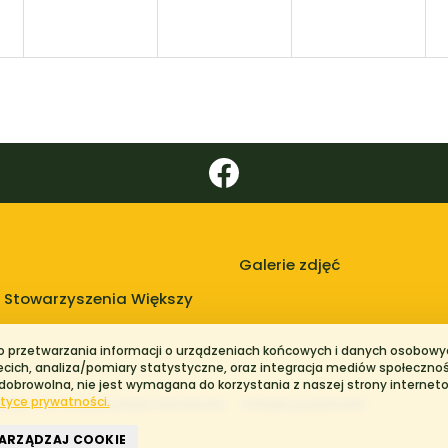
Galerie zdjęć
 Stowarzyszenia Większy
do przetwarzania informacji o urządzeniach końcowych i danych osobowyc
zecich, analiza/pomiary statystyczne, oraz integracja mediów społeczno
 dobrowolna, nie jest wymagana do korzystania z naszej strony internet
ityce prywatności.
kszy Stół. Wszelkie prawa zastrzeżone.
Polityka prywatności
ARZĄDZAJ COOKIE