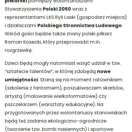
piłkarski
pomiędzy wolontariuszami
Stowarzyszenia
Polski 2050
wraz z
reprezentantami LKS Ryś Laski (gospodarz miejsca)
i działaczami
Polskiego Stronnictwa Ludowego
.
Wśród gości będzie także znany polski piłkarz
Roman Kosecki, który przeprowadzi m.in.
rozgrzewkę.
Dzieci będą mogły natomiast wziąć udział w tzw.
“sztafecie talentów”, w której zdobędą
nowe
umiejętności
. Staną się na moment ratownikiem
(szkolenie z fantomem), poszukiwaczem skarbów,
artystą (malowanie wielkoformatowe) czy
pszczelarzem (warsztaty edukacyjne). Na
przygotowanych przez wolontariuszy stanowiskach
będą też zadania ekologiczno-ogrodnicze
(tworzenie tzw. bomb nasiennych) i sportowe