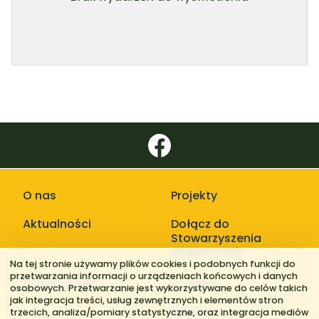
O nas
Projekty
Aktualności
Dołącz do
Stowarzyszenia
Większy Stół
Na tej stronie używamy plików cookies i podobnych funkcji do
przetwarzania informacji o urządzeniach końcowych i danych
Galerie zdjęć
Kontakt
osobowych. Przetwarzanie jest wykorzystywane do celów takich
jak integracja treści, usług zewnętrznych i elementów stron
Regiony
trzecich, analiza/pomiary statystyczne, oraz integracja mediów