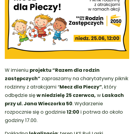
W imieniu
projektu “Razem dla rodzin
zastępczych”
zapraszamy na charytatywny piknik
rodzinny z atrakcjami “
Mecz dla Pieczy”
, który
odbędzie się
w niedzielę
25 czerwca,
w
Laskach
przy ul. Jana Wieczorka 50
. Wydarzenie
rozpocznie się o godzinie
12:00
i potrwa do około
godziny 17.00.
Dokładna
lokalizacja
: teren LKS Ryś Laski