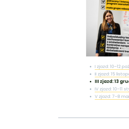
I zjazd: 10–12 p
II zjazd: 15 list
III zjazd: 13 gr
IV zjazd: 10–11 
V zjazd: 7–8 ma