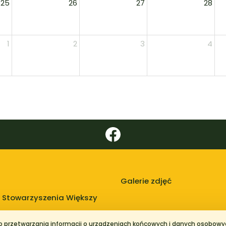
25
26
27
28
1
2
3
4
Galerie zdjęć
 Stowarzyszenia Większy
do przetwarzania informacji o urządzeniach końcowych i danych osobowyc