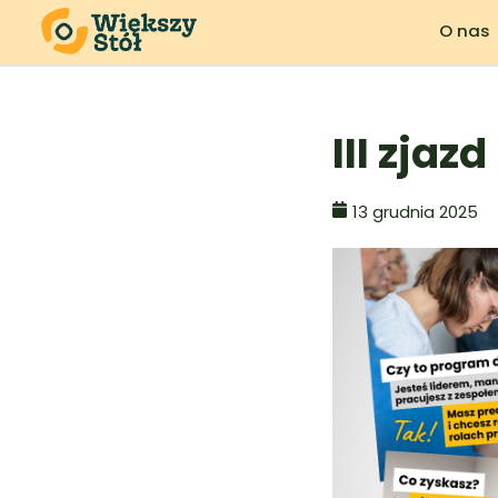
O nas
III zja
13 grudnia 2025