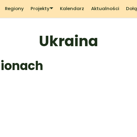
Regiony
Projekty
Kalendarz
Aktualności
Dołą
Ukraina
gionach