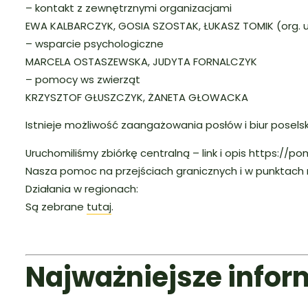
– kontakt z zewnętrznymi organizacjami
EWA KALBARCZYK, GOSIA SZOSTAK, ŁUKASZ TOMIK (org. u
– wsparcie psychologiczne
MARCELA OSTASZEWSKA, JUDYTA FORNALCZYK
– pomocy ws zwierząt
KRZYSZTOF GŁUSZCZYK, ŻANETA GŁOWACKA
Istnieje możliwość zaangażowania posłów i biur posels
Uruchomiliśmy zbiórkę centralną – link i opis https://
Nasza pomoc na przejściach granicznych i w punktach r
Działania w regionach:
Są zebrane
tutaj
.
Najważniejsze inform