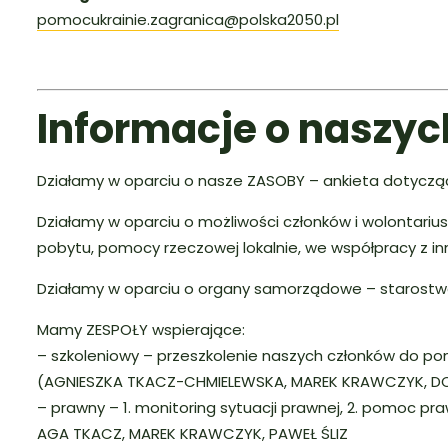
pomocukrainie.zagranica@polska2050.pl
Informacje o naszyc
Działamy w oparciu o nasze ZASOBY – ankieta dotyczą
Działamy w oparciu o możliwości członków i wolontariu
pobytu, pomocy rzeczowej lokalnie, we współpracy z i
Działamy w oparciu o organy samorządowe – starostw
Mamy ZESPOŁY wspierające:
– szkoleniowy – przeszkolenie naszych członków do p
(AGNIESZKA TKACZ-CHMIELEWSKA, MAREK KRAWCZYK, D
– prawny – 1. monitoring sytuacji prawnej, 2. pomoc pr
AGA TKACZ, MAREK KRAWCZYK, PAWEŁ ŚLIZ