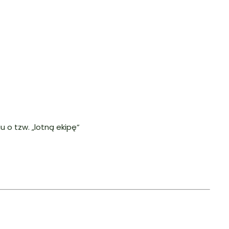
 o tzw. „lotną ekipę”