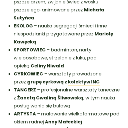
pszczelarzem, zwijanie świec z wosku
pszczelego, animowane przez
Michała
Sutyńca
EKOLOG
– nauka segregacji śmieci i inne
niespodzianki przygotowane przez
Mariolę
Kawęcką
SPORTOWIEC
– badminton, narty
wieloosobowe, strzelanie z łuku, pod
opieką
Celiny Niwald
CYRKOWIEC
– warsztaty prowadzone
przez
grupę cyrkową z
kolektyw INC
TANCERZ
– profesjonalne warsztaty taneczne
z
Żanetą Cwaliną Śliwowską
, w tym nauka
posługiwania się buławą
ARTYSTA
– malowanie wielkoformatowe pod
okiem radnej
Anny Małeckiej