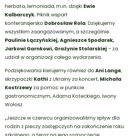
herbata, lemoniada, m.in. dzięki
Ewie
Kalbarczyk.
Piknik wsparł
konferansjersko
Dobrosław Rola
. Dziękujemy
wszystkim zaangażowanym, a szczególnie
Paulinie Łączyńskiej, Agnieszce Spodarek,
Jarkowi Garnkowi, Grażynie Stolarskiej
– za
udział w organizacji całego wydarzenia.
Podziękowania kierujemy również do
Ani Lange
,
skrzypaczki
Kathi
z Ukrainy za koncert,
Michała
Kostrzewy
za pomoc w punkcie
gastronomicznym, Adama Koteckiego, Iwony
Wołosz.
„Jeszcze w czerwcu organizowaliśmy spływ dla
rodzin z pieczy zastępczych na zakończenie roku
szkolnego, a teraz na jego rozpoczęcie