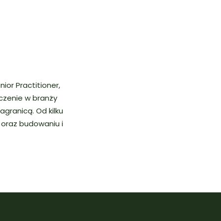
or Practitioner,
czenie w branży
agranicą. Od kilku
 oraz budowaniu i