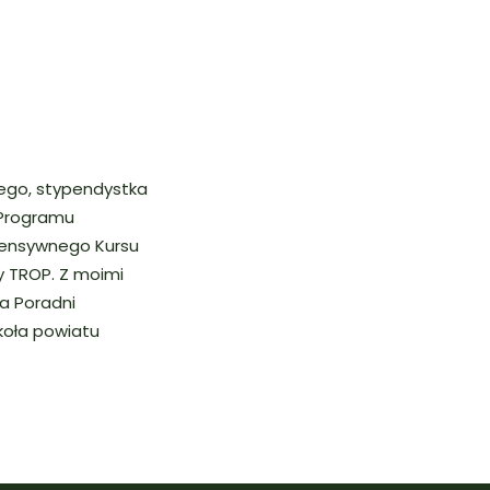
ego, stypendystka
 Programu
tensywnego Kursu
 TROP. Z moimi
a Poradni
koła powiatu