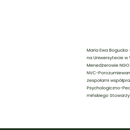
Maria Ewa Bogucka 
na Uniwersytecie w 
Menedżerowie NGO P
NVC-Porozumiewania
zespołami współprac
Psychologiczno-Ped
mińskiego Stowarzy