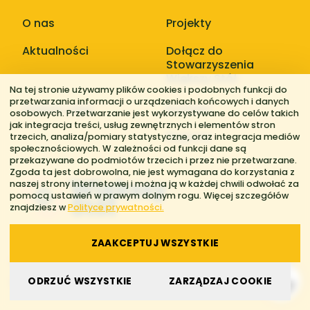
O nas
Projekty
Aktualności
Dołącz do
Stowarzyszenia
Większy Stół
Na tej stronie używamy plików cookies i podobnych funkcji do
przetwarzania informacji o urządzeniach końcowych i danych
Galerie zdjęć
Kontakt
osobowych. Przetwarzanie jest wykorzystywane do celów takich
jak integracja treści, usług zewnętrznych i elementów stron
Regiony
trzecich, analiza/pomiary statystyczne, oraz integracja mediów
społecznościowych. W zależności od funkcji dane są
przekazywane do podmiotów trzecich i przez nie przetwarzane.
Zgoda ta jest dobrowolna, nie jest wymagana do korzystania z
naszej strony internetowej i można ją w każdej chwili odwołać za
pomocą ustawień w prawym dolnym rogu. Więcej szczegółów
znajdziesz w
Polityce prywatności.
ZAAKCEPTUJ WSZYSTKIE
© 2026 Stowarzyszenie Większy Stół. Wszelkie prawa zastrzeżone.
ODRZUĆ WSZYSTKIE
ZARZĄDZAJ COOKIE
Polityka prywatności