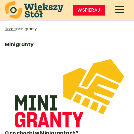
WSPIERAJ
Home
»
Minigranty
Minigranty
O co chodzi w Minigrantach?