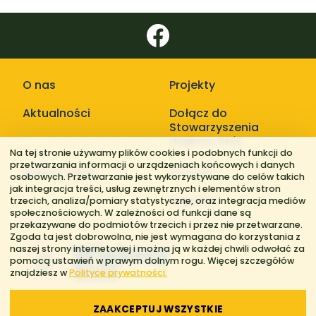
O nas
Projekty
Aktualności
Dołącz do
Stowarzyszenia
Większy Stół
Na tej stronie używamy plików cookies i podobnych funkcji do
przetwarzania informacji o urządzeniach końcowych i danych
Galerie zdjęć
Kontakt
osobowych. Przetwarzanie jest wykorzystywane do celów takich
jak integracja treści, usług zewnętrznych i elementów stron
Regiony
trzecich, analiza/pomiary statystyczne, oraz integracja mediów
społecznościowych. W zależności od funkcji dane są
przekazywane do podmiotów trzecich i przez nie przetwarzane.
Zgoda ta jest dobrowolna, nie jest wymagana do korzystania z
naszej strony internetowej i można ją w każdej chwili odwołać za
pomocą ustawień w prawym dolnym rogu. Więcej szczegółów
znajdziesz w
Polityce prywatności.
ZAAKCEPTUJ WSZYSTKIE