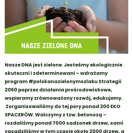
Nasze DNA jest zielone. Jesteśmy ekologicznie
skuteczni i zdeterminowani – wdrażamy
program #polskanazielonymszlaku Strategii
2050 poprzez działania prośrodowiskowe,
wspieramy zrównoważony rozwój, edukujemy.
Zorganizowaliśmy
do tej pory
ponad 200
EKO
SPACERÓW
. Walczymy z tzw. betonozą –
rozdaliśmy ponad 7000 sadzonek drzew, sami
zasadziliśmy w tym czasie około 2000 drzew, a