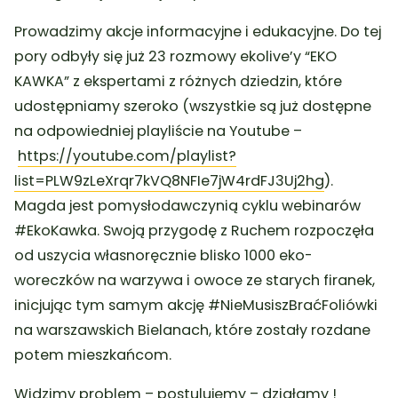
Prowadzimy akcje informacyjne i edukacyjne. Do tej
pory odbyły się już 23 rozmowy ekolive’y “EKO
KAWKA” z ekspertami z różnych dziedzin, które
udostępniamy szeroko (wszystkie są już dostępne
na odpowiedniej playliście na Youtube –
https://youtube.com/playlist?
list=PLW9zLeXrqr7kVQ8NFIe7jW4rdFJ3Uj2hg
).
Magda jest pomysłodawczynią cyklu webinarów
#EkoKawka. Swoją przygodę z Ruchem rozpoczęła
od uszycia własnoręcznie blisko 1000 eko-
woreczków na warzywa i owoce ze starych firanek,
inicjując tym samym akcję #NieMusiszBraćFoliówki
na warszawskich Bielanach, które zostały rozdane
potem mieszkańcom.
Widzimy problem – postulujemy – działamy !