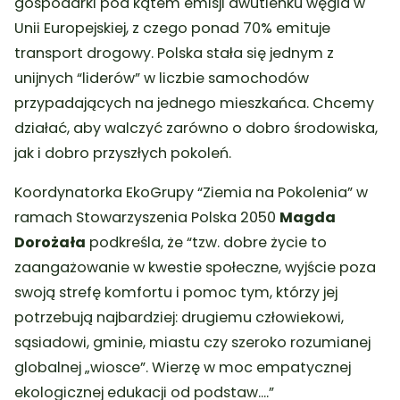
gospodarki pod kątem emisji dwutlenku węgla w
Unii Europejskiej, z czego ponad 70% emituje
transport drogowy. Polska stała się jednym z
unijnych “liderów” w liczbie samochodów
przypadających na jednego mieszkańca. Chcemy
działać, aby walczyć zarówno o dobro środowiska,
jak i dobro przyszłych pokoleń.
Koordynatorka EkoGrupy “Ziemia na Pokolenia” w
ramach Stowarzyszenia Polska 2050
Magda
Dorożała
podkreśla, że “tzw. dobre życie to
zaangażowanie w kwestie społeczne, wyjście poza
swoją strefę komfortu i pomoc tym, którzy jej
potrzebują najbardziej: drugiemu człowiekowi,
sąsiadowi, gminie, miastu czy szeroko rozumianej
globalnej „wiosce”. Wierzę w moc empatycznej
ekologicznej edukacji od podstaw….”