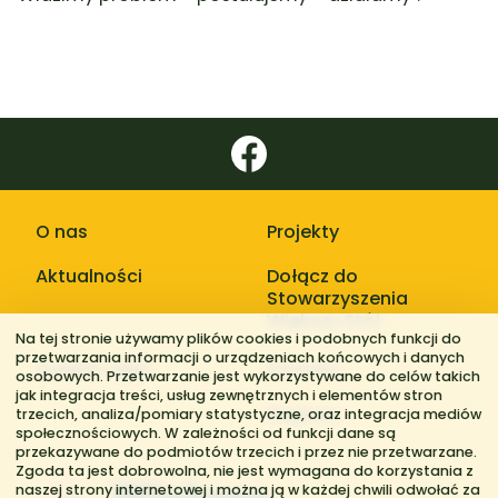
O nas
Projekty
Aktualności
Dołącz do
Stowarzyszenia
Większy Stół
Na tej stronie używamy plików cookies i podobnych funkcji do
przetwarzania informacji o urządzeniach końcowych i danych
Galerie zdjęć
Kontakt
osobowych. Przetwarzanie jest wykorzystywane do celów takich
jak integracja treści, usług zewnętrznych i elementów stron
Regiony
trzecich, analiza/pomiary statystyczne, oraz integracja mediów
społecznościowych. W zależności od funkcji dane są
przekazywane do podmiotów trzecich i przez nie przetwarzane.
Zgoda ta jest dobrowolna, nie jest wymagana do korzystania z
naszej strony internetowej i można ją w każdej chwili odwołać za