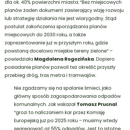
dla ok. 40% powierzchni miasta.
“Bez miejscowych
planów żaden dokument zawierający wizję rozwoju
lub strategię działania nie jest wiarygodny. Stąd
postulat zakończenia sporządzania planów
miejscowych do 2030 roku, a także
zaprezentowanie już w przyszłym roku, gdzie
powstaną docelowo miejskie tereny zielone”
–
powiedziała
Magdalena Rogozińska
. Dopiero
posiadanie planów pozwoli też określić przyszły
przebieg dróg, tras metra i tramwajów.
Nie zgadzamy się na spalanie śmieci, jako
główny sposób zagospodarowania odpadów
komunalnych. Jak wskazał
Tomasz Prucnal
“grozi to naliczaniem kar przez Komisję
Europejską już po 2025 roku – musimy wtedy
segregować aż 55% odpadów. Jest to istotne