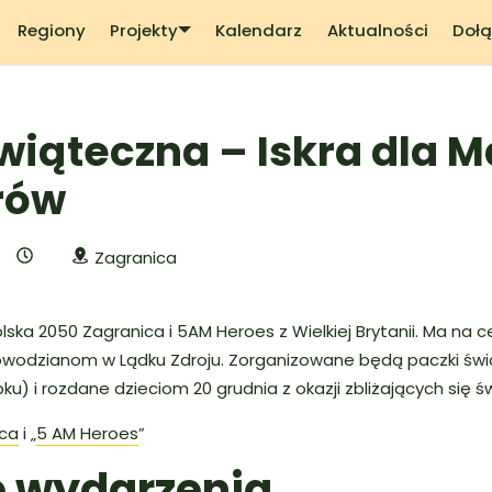
Regiony
Projekty
Kalendarz
Aktualności
Dołą
wiąteczna – Iskra dla 
rów
Zagranica
lska 2050 Zagranica i 5AM Heroes z Wielkiej Brytanii. Ma na 
dzianom w Lądku Zdroju. Zorganizowane będą paczki świą
bku) i rozdane dzieciom 20 grudnia z okazji zbliżających się św
ica
i „
5 AM Heroes
”
e wydarzenia