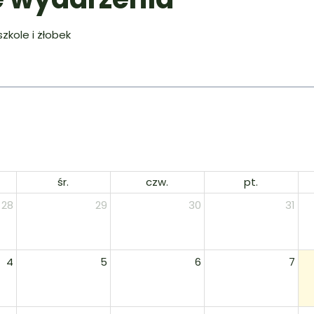
zkole i żłobek
śr.
czw.
pt.
28
29
30
31
4
5
6
7