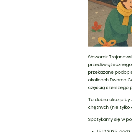
Sławomir Trojanowsk
przedświąteczneg
przekazane podopie
okolicach Dworca Ce
częścią szerszego p
To dobra okazja by 
chętnych (nie tylko
Spotykamy się w pon
15.12.2025, godz.