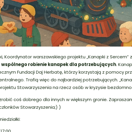
i, Koordynator warszawskiego projektu „Kanapki z Sercem” 
o
wspólnego robienie kanapek dla potrzebujących
. Kanap
cznym Fundacji Daj Herbatę, którzy korzystają z pomocy pr
ntralnego. Trafią więc do najbardziej potrzebujących. „Kana
rojektu Stowarzyszenia na rzecz osób w kryzysie bezdomnoś
zrobić coś dobrego dla innych w większym gronie. Zaprasza
 członków Stowarzyszenia;) )
iedziałki:
 17:00