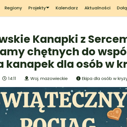
Regiony
Projekty
Kalendarz
Aktualności
Dołą
wskie Kanapki z Serce
zamy chętnych do wspó
a kanapek dla osób w kr
14:11
Woj. mazowieckie
Ekipa dla osób w kry