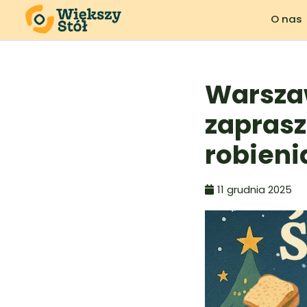
O nas
Warsza
zapras
robieni
11 grudnia 2025