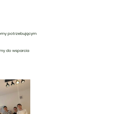
żemy potrzebującym
camy do wsparcia