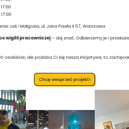
 17:00
 17:00
nia Jaś i Małgosia, ul. Jana Pawła II 57, Warszawa
po wigilii pracowniczej
– daj znać. Odbierzemy je i przeka
być osobiście, ale podoba Ci się nasza inicjatywa, to zachę
Chcę wesprzeć projekt!