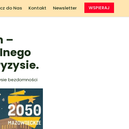
cz do Nas
Kontakt
Newsletter
WSPIERAJ
m –
lnego
yzysie.
zysie bezdomności