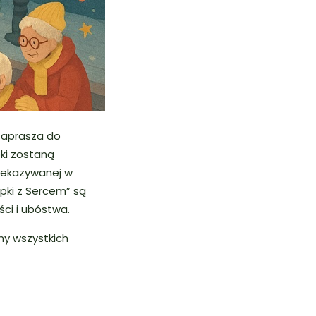
zaprasza do
ki zostaną
zekazywanej w
pki z Sercem” są
ci i ubóstwa.
my wszystkich