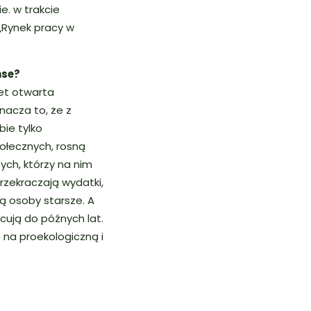
e. w trakcie
„Rynek pracy w
nse?
wet otwarta
nacza to, że z
ie tylko
ołecznych, rosną
ych, którzy na nim
rzekraczają wydatki,
cą osoby starsze. A
cują do późnych lat.
 na proekologiczną i