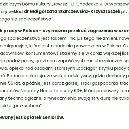
dzielczym Domu Kultury „Jowisz”, ul. Chodecka 4, w Warszawi
 się wykład
dr Małgorzata Starczewska-Krzysztoszek
pt
.
cego się społeczeństwa”.
k pracy w Polsce – czy można przekuć zagrożenia w sza
iego społeczeństwa jest faktem i nic już tego nie zmieni, na
a migracyjna, która jest nieudolnie prowadzona w Polsce. Oz
acowników-konsumentów) stajemy się w coraz większej liczb
je podaż pracy, grozi nam zapaść systemu ubezpieczeń sp
wia, opieka nad osobami starszymi „odciąga” z rynku pracy t
ć. Badania pokazują, że wiek produktywny, gdzie dochody p
ie 56 lat, a później jest coraz gorzej. Traci gospodarka, tra
aureatów Nagrody Nobla to osoby 60+, które pracowały i pra
ny technologiczne, a rynek zmienia swoją strukturę nie tylko
akże „pro-srebrną”.
wany jest opłatek seniorów.