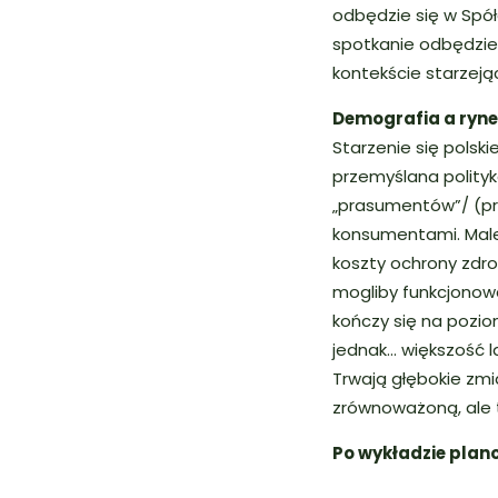
odbędzie się w Spół
spotkanie odbędzie
kontekście starzeją
Demografia a ryne
Starzenie się polsk
przemyślana polityk
„prasumentów”/ (pr
konsumentami. Male
koszty ochrony zdro
mogliby funkcjonowa
kończy się na poziom
jednak… większość l
Trwają głębokie zmia
zrównoważoną, ale t
Po wykładzie plano