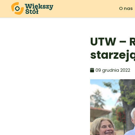
O nas
UTW – R
starzej
09 grudnia 2022