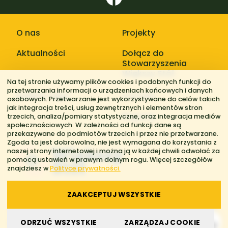
O nas
Projekty
Aktualności
Dołącz do
Stowarzyszenia
Większy Stół
Na tej stronie używamy plików cookies i podobnych funkcji do
przetwarzania informacji o urządzeniach końcowych i danych
Galerie zdjęć
Kontakt
osobowych. Przetwarzanie jest wykorzystywane do celów takich
jak integracja treści, usług zewnętrznych i elementów stron
Regiony
trzecich, analiza/pomiary statystyczne, oraz integracja mediów
społecznościowych. W zależności od funkcji dane są
przekazywane do podmiotów trzecich i przez nie przetwarzane.
Zgoda ta jest dobrowolna, nie jest wymagana do korzystania z
naszej strony internetowej i można ją w każdej chwili odwołać za
pomocą ustawień w prawym dolnym rogu. Więcej szczegółów
znajdziesz w
Polityce prywatności.
ZAAKCEPTUJ WSZYSTKIE
© 2026 Stowarzyszenie Większy Stół. Wszelkie prawa zastrzeżone.
ODRZUĆ WSZYSTKIE
ZARZĄDZAJ COOKIE
Polityka prywatności