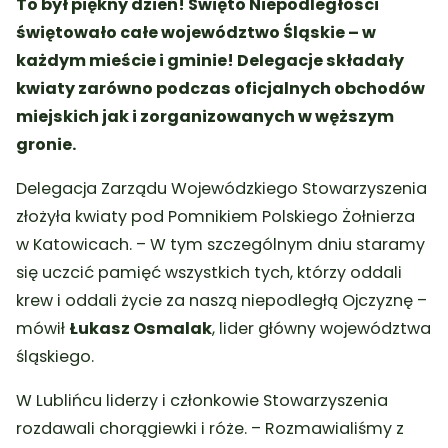
To był piękny dzień! Święto Niepodległości
świętowało całe województwo Śląskie – w
każdym mieście i gminie! Delegacje składały
kwiaty zarówno podczas oficjalnych obchodów
miejskich jak i zorganizo
wanych w węższym
gronie.
Delegacja Zarządu Wojewódzkiego Stowarzyszenia
złożyła kwiaty pod Pomnikiem Polskiego Żołnierza
w Katowicach. – W tym szczególnym dniu staramy
się uczcić pamięć wszystkich tych, którzy oddali
krew i oddali życie za naszą niepodległą Ojczyznę –
mówił
Łukasz Osmalak
, lider główny województwa
śląskiego.
W Lublińcu liderzy i członkowie Stowarzyszenia
rozdawali chorągiewki i róże. – Rozmawialiśmy z