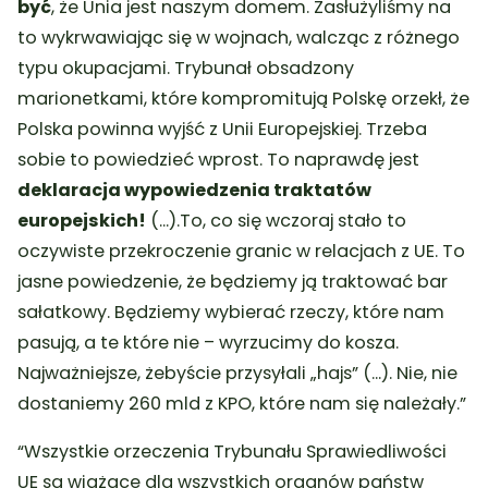
być
, że Unia jest naszym domem. Zasłużyliśmy na
to wykrwawiając się w wojnach, walcząc z różnego
typu okupacjami. Trybunał obsadzony
marionetkami, które kompromitują Polskę orzekł, że
Polska powinna wyjść z Unii Europejskiej. Trzeba
sobie to powiedzieć wprost.
To naprawdę jest
deklaracja wypowiedzenia traktatów
europejskich!
(…).To, co się wczoraj stało to
oczywiste przekroczenie granic w relacjach z UE. To
jasne powiedzenie, że będziemy ją traktować bar
sałatkowy. Będziemy wybierać rzeczy, które nam
pasują, a te które nie – wyrzucimy do kosza.
Najważniejsze, żebyście przysyłali „hajs” (…). Nie, nie
dostaniemy 260 mld z KPO, które nam się należały.”
“Wszystkie orzeczenia Trybunału Sprawiedliwości
UE są wiążące dla wszystkich organów państw