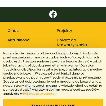
O nas
Projekty
Aktualności
Dołącz do
Stowarzyszenia
Większy Stół
Na tej stronie używamy plików cookies i podobnych funkcji do
przetwarzania informacji o urządzeniach końcowych i danych
Galerie zdjęć
Kontakt
osobowych. Przetwarzanie jest wykorzystywane do celów takich
jak integracja treści, usług zewnętrznych i elementów stron
Regiony
trzecich, analiza/pomiary statystyczne, oraz integracja mediów
społecznościowych. W zależności od funkcji dane są
przekazywane do podmiotów trzecich i przez nie przetwarzane.
Zgoda ta jest dobrowolna, nie jest wymagana do korzystania z
naszej strony internetowej i można ją w każdej chwili odwołać za
pomocą ustawień w prawym dolnym rogu. Więcej szczegółów
znajdziesz w
Polityce prywatności.
ZAAKCEPTUJ WSZYSTKIE