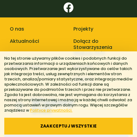
O nas
Projekty
Aktualności
Dołącz do
Stowarzyszenia
Większy Stół
Na tej stronie używamy plików cookies i podobnych funkcji do
przetwarzania informacji o urządzeniach końcowych i danych
Galerie zdjęć
Kontakt
osobowych. Przetwarzanie jest wykorzystywane do celów takich
jak integracja treści, usług zewnętrznych i elementów stron
Regiony
trzecich, analiza/pomiary statystyczne, oraz integracja mediów
społecznościowych. W zależności od funkcji dane są
przekazywane do podmiotów trzecich i przez nie przetwarzane.
Zgoda ta jest dobrowolna, nie jest wymagana do korzystania z
naszej strony internetowej i można ją w każdej chwili odwołać za
pomocą ustawień w prawym dolnym rogu. Więcej szczegółów
znajdziesz w
Polityce prywatności.
ZAAKCEPTUJ WSZYSTKIE
© 2026 Stowarzyszenie Większy Stół. Wszelkie prawa zastrzeżone.