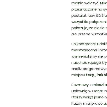
realnie walczyć. Mi
przeznaczone na sy
postulat, aby iść ś
wszystkie połączeni
pokazuje, że niesie
ale przede wszystki
Po konferencji udali
mieszkańcami i prze
wymienialiśmy się p
nadchodzącego kryz
analiz programowyc
miejscu
tezę „Pokol
Rozmowy z mieszkań
Hołownią w Centrum 
którzy wciąż jasno n
Każdy miał prawo uc