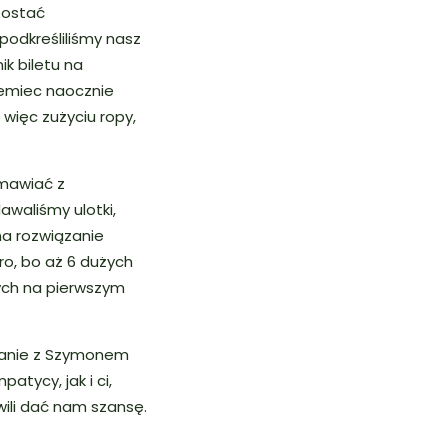
zostać
 podkreśliliśmy nasz
k biletu na
Niemiec naocznie
 więc zużyciu ropy,
zmawiać z
awaliśmy ulotki,
na rozwiązanie
o, bo aż 6 dużych
ych na pierwszym
kanie z Szymonem
tycy, jak i ci,
wili dać nam szansę.