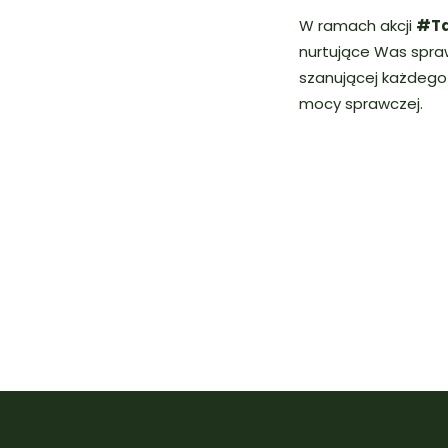
W ramach akcji
#Ta
nurtujące Was spraw
szanującej każdego 
mocy sprawczej.