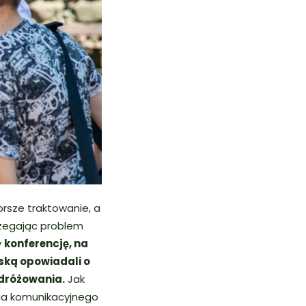
orsze traktowanie, a
rzegając problem
y
konferencję, na
ską opowiadali o
odróżowania.
Jak
ia komunikacyjnego