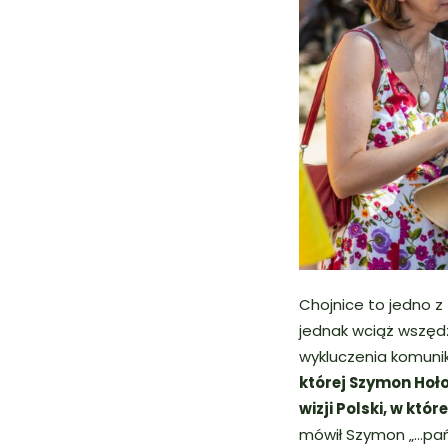
Chojnice to jedno z
jednak wciąż wszęd
wykluczenia komuni
której Szymon Hoł
wizji Polski, w kt
mówił Szymon
„…pa