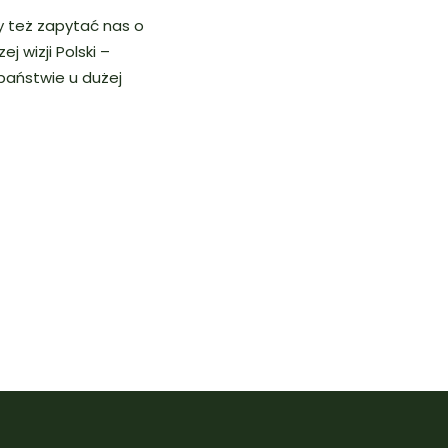
y też zapytać nas o
 wizji Polski –
państwie u dużej