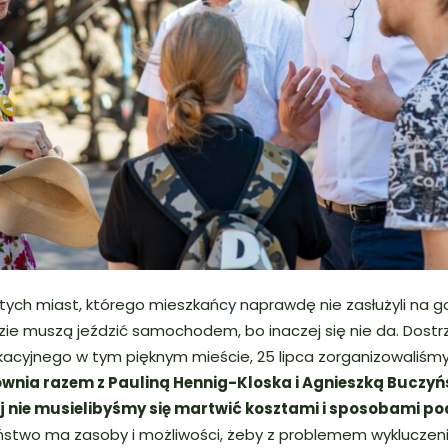
 tych miast, którego mieszkańcy naprawdę nie zasłużyli na g
zie muszą jeździć samochodem, bo inaczej się nie da. Dost
kacyjnego w tym pięknym mieście, 25 lipca zorganizowaliśm
ownia razem z Pauliną Hennig-Kloska i Agnieszką Buczyń
órej nie musielibyśmy się martwić kosztami i sposobami p
ństwo ma zasoby i możliwości, żeby z problemem wykluczen