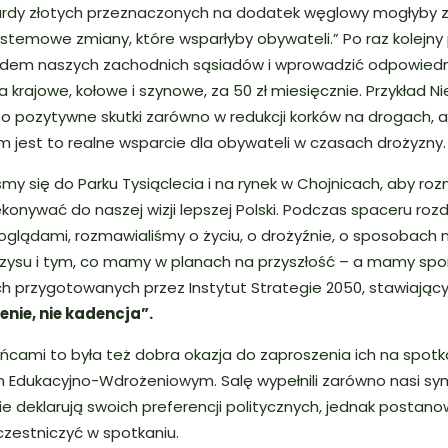
liardy złotych przeznaczonych na dodatek węglowy mogłyby 
stemowe zmiany, które wsparłyby obywateli.”
Po raz kolejny
ladem naszych zachodnich sąsiadów i wprowadzić odpowiedni
a krajowe, kołowe i szynowe, za 50 zł miesięcznie. Przykład 
 to pozytywne skutki zarówno w redukcji korków na drogach, a
m jest to realne wsparcie dla obywateli w czasach drożyzny.
śmy się do Parku Tysiąclecia i na rynek w Chojnicach, aby ro
konywać do naszej wizji lepszej Polski. Podczas spaceru rozd
oglądami, rozmawialiśmy o życiu, o drożyźnie, o sposobach 
ysu i tym, co mamy w planach na przyszłość – a mamy spor
h przygotowanych przez Instytut Strategie 2050, stawiając
enie, nie kadencja”.
cami to była też dobra okazja do zaproszenia ich na spot
Edukacyjno-Wdrożeniowym. Salę wypełnili zarówno nasi sympa
ie deklarują swoich preferencji politycznych, jednak postano
zestniczyć w spotkaniu.