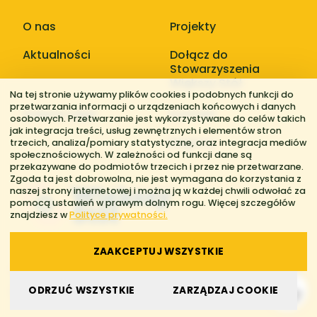
O nas
Projekty
Aktualności
Dołącz do
Stowarzyszenia
Większy Stół
Na tej stronie używamy plików cookies i podobnych funkcji do
przetwarzania informacji o urządzeniach końcowych i danych
Galerie zdjęć
Kontakt
osobowych. Przetwarzanie jest wykorzystywane do celów takich
jak integracja treści, usług zewnętrznych i elementów stron
Regiony
trzecich, analiza/pomiary statystyczne, oraz integracja mediów
społecznościowych. W zależności od funkcji dane są
przekazywane do podmiotów trzecich i przez nie przetwarzane.
Zgoda ta jest dobrowolna, nie jest wymagana do korzystania z
naszej strony internetowej i można ją w każdej chwili odwołać za
pomocą ustawień w prawym dolnym rogu. Więcej szczegółów
znajdziesz w
Polityce prywatności.
ZAAKCEPTUJ WSZYSTKIE
© 2026 Stowarzyszenie Większy Stół. Wszelkie prawa zastrzeżone.
ODRZUĆ WSZYSTKIE
ZARZĄDZAJ COOKIE
Polityka prywatności