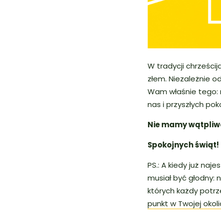
W tradycji chrześci
złem. Niezależnie od
Wam właśnie tego: r
nas i przyszłych pok
Nie mamy wątpliwoś
Spokojnych świąt!
PS.: A kiedy już naj
musiał być głodny: 
których każdy potrz
punkt w Twojej okoli