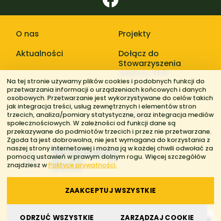
O nas
Projekty
Aktualności
Dołącz do
Stowarzyszenia
Większy Stół
Na tej stronie używamy plików cookies i podobnych funkcji do
przetwarzania informacji o urządzeniach końcowych i danych
Galerie zdjęć
Kontakt
osobowych. Przetwarzanie jest wykorzystywane do celów takich
jak integracja treści, usług zewnętrznych i elementów stron
Regiony
trzecich, analiza/pomiary statystyczne, oraz integracja mediów
społecznościowych. W zależności od funkcji dane są
przekazywane do podmiotów trzecich i przez nie przetwarzane.
Zgoda ta jest dobrowolna, nie jest wymagana do korzystania z
naszej strony internetowej i można ją w każdej chwili odwołać za
pomocą ustawień w prawym dolnym rogu. Więcej szczegółów
znajdziesz w
Polityce prywatności.
ZAAKCEPTUJ WSZYSTKIE
© 2026 Stowarzyszenie Większy Stół. Wszelkie prawa zastrzeżone.
ODRZUĆ WSZYSTKIE
ZARZĄDZAJ COOKIE
Polityka prywatności