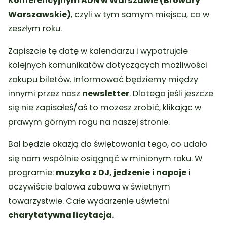
Konferencyjnym ADN w Warszawie (Browary
Warszawskie)
, czyli w tym samym miejscu, co w
zeszłym roku.
Zapiszcie tę datę w kalendarzu i wypatrujcie
kolejnych komunikatów dotyczących możliwości
zakupu biletów. Informować będziemy między
innymi przez nasz
newsletter
. Dlatego jeśli jeszcze
się nie zapisałeś/aś to możesz zrobić, klikając w
prawym górnym rogu na
naszej stronie
.
Bal będzie okazją do świętowania tego, co udało
się nam wspólnie osiągnąć w minionym roku. W
programie:
muzyka z DJ, jedzenie
i napoje
i
oczywiście balowa zabawa w świetnym
towarzystwie. Całe wydarzenie uświetni
charytatywna licytacja.