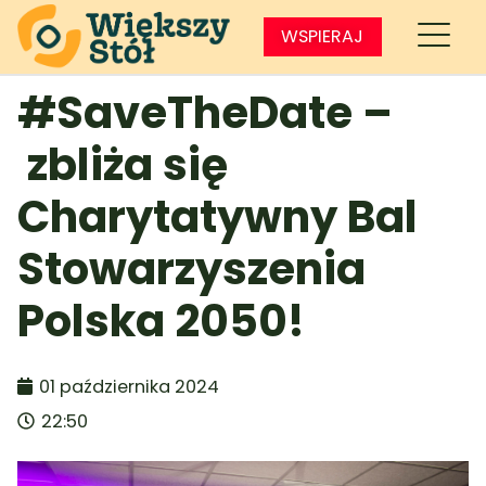
WSPIERAJ
#SaveTheDate –
zbliża się
Charytatywny Bal
Stowarzyszenia
Polska 2050!
01 października 2024
22:50