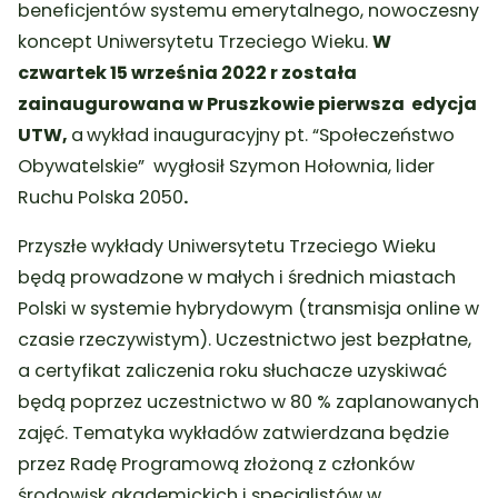
beneficjentów systemu emerytalnego, nowoczesny
koncept Uniwersytetu Trzeciego Wieku.
W
czwartek 15 września 2022 r została
zainaugurowana w Pruszkowie pierwsza edycja
UTW,
a
wykład inauguracyjny pt. “Społeczeństwo
Obywatelskie” wygłosił Szymon Hołownia, lider
Ruchu Polska 2050
.
Przyszłe wykłady Uniwersytetu Trzeciego Wieku
będą prowadzone w małych i średnich miastach
Polski w systemie hybrydowym (transmisja online w
czasie rzeczywistym). Uczestnictwo jest bezpłatne,
a certyfikat zaliczenia roku słuchacze uzyskiwać
będą poprzez uczestnictwo w 80 % zaplanowanych
zajęć. Tematyka wykładów zatwierdzana będzie
przez Radę Programową złożoną z członków
środowisk akademickich i specjalistów w