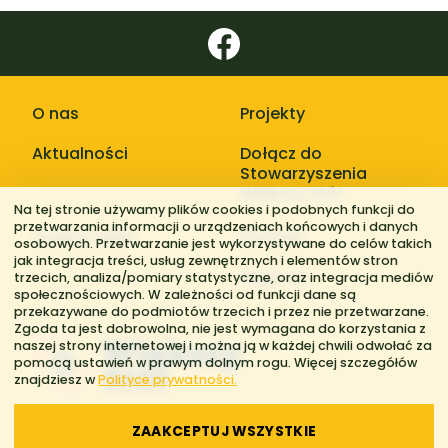
O nas
Projekty
Aktualności
Dołącz do
Stowarzyszenia
Większy Stół
Na tej stronie używamy plików cookies i podobnych funkcji do
przetwarzania informacji o urządzeniach końcowych i danych
Galerie zdjęć
Kontakt
osobowych. Przetwarzanie jest wykorzystywane do celów takich
jak integracja treści, usług zewnętrznych i elementów stron
Regiony
trzecich, analiza/pomiary statystyczne, oraz integracja mediów
społecznościowych. W zależności od funkcji dane są
przekazywane do podmiotów trzecich i przez nie przetwarzane.
Zgoda ta jest dobrowolna, nie jest wymagana do korzystania z
naszej strony internetowej i można ją w każdej chwili odwołać za
pomocą ustawień w prawym dolnym rogu. Więcej szczegółów
znajdziesz w
Polityce prywatności.
ZAAKCEPTUJ WSZYSTKIE