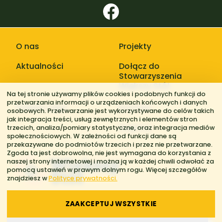
O nas
Projekty
Aktualności
Dołącz do
Stowarzyszenia
Większy Stół
Na tej stronie używamy plików cookies i podobnych funkcji do
przetwarzania informacji o urządzeniach końcowych i danych
Galerie zdjęć
Kontakt
osobowych. Przetwarzanie jest wykorzystywane do celów takich
jak integracja treści, usług zewnętrznych i elementów stron
Regiony
trzecich, analiza/pomiary statystyczne, oraz integracja mediów
społecznościowych. W zależności od funkcji dane są
przekazywane do podmiotów trzecich i przez nie przetwarzane.
Zgoda ta jest dobrowolna, nie jest wymagana do korzystania z
naszej strony internetowej i można ją w każdej chwili odwołać za
pomocą ustawień w prawym dolnym rogu. Więcej szczegółów
znajdziesz w
Polityce prywatności.
ZAAKCEPTUJ WSZYSTKIE
© 2026 Stowarzyszenie Większy Stół. Wszelkie prawa zastrzeżone.