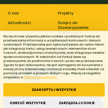
O nas
Projekty
Aktualności
Dołącz do
Stowarzyszenia
Większy Stół
Na tej stronie używamy plików cookies i podobnych funkcji do
przetwarzania informacji o urządzeniach końcowych i danych
Galerie zdjęć
Kontakt
osobowych. Przetwarzanie jest wykorzystywane do celów takich
jak integracja treści, usług zewnętrznych i elementów stron
Regiony
trzecich, analiza/pomiary statystyczne, oraz integracja mediów
społecznościowych. W zależności od funkcji dane są
przekazywane do podmiotów trzecich i przez nie przetwarzane.
Zgoda ta jest dobrowolna, nie jest wymagana do korzystania z
naszej strony internetowej i można ją w każdej chwili odwołać za
pomocą ustawień w prawym dolnym rogu. Więcej szczegółów
znajdziesz w
Polityce prywatności.
ZAAKCEPTUJ WSZYSTKIE
© 2026 Stowarzyszenie Większy Stół. Wszelkie prawa zastrzeżone.
ODRZUĆ WSZYSTKIE
ZARZĄDZAJ COOKIE
Polityka prywatności