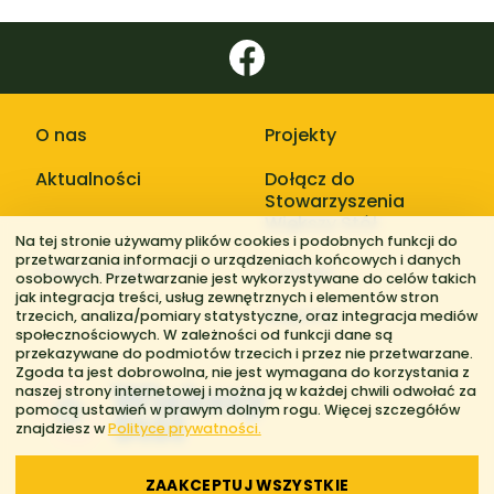
O nas
Projekty
Aktualności
Dołącz do
Stowarzyszenia
Większy Stół
Na tej stronie używamy plików cookies i podobnych funkcji do
przetwarzania informacji o urządzeniach końcowych i danych
Galerie zdjęć
Kontakt
osobowych. Przetwarzanie jest wykorzystywane do celów takich
jak integracja treści, usług zewnętrznych i elementów stron
Regiony
trzecich, analiza/pomiary statystyczne, oraz integracja mediów
społecznościowych. W zależności od funkcji dane są
przekazywane do podmiotów trzecich i przez nie przetwarzane.
Zgoda ta jest dobrowolna, nie jest wymagana do korzystania z
naszej strony internetowej i można ją w każdej chwili odwołać za
pomocą ustawień w prawym dolnym rogu. Więcej szczegółów
znajdziesz w
Polityce prywatności.
ZAAKCEPTUJ WSZYSTKIE