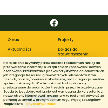
O nas
Projekty
Aktualności
Dołącz do
Stowarzyszenia
Większy Stół
Na tej stronie używamy plików cookies i podobnych funkcji do
przetwarzania informacji o urządzeniach końcowych i danych
Galerie zdjęć
Kontakt
osobowych. Przetwarzanie jest wykorzystywane do celów takich
jak integracja treści, usług zewnętrznych i elementów stron
Regiony
trzecich, analiza/pomiary statystyczne, oraz integracja mediów
społecznościowych. W zależności od funkcji dane są
przekazywane do podmiotów trzecich i przez nie przetwarzane.
Zgoda ta jest dobrowolna, nie jest wymagana do korzystania z
naszej strony internetowej i można ją w każdej chwili odwołać za
pomocą ustawień w prawym dolnym rogu. Więcej szczegółów
znajdziesz w
Polityce prywatności.