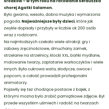
środków – w tym roku na ratowanie serduszka
chorej Agatki Salamon.
Było gwarno, wesoło, dobra muzyka i wymarzona
pogoda.
Najważniejsze były dzieci
, które jak
zwykle dopisały i przybyły w liczbie ok 200 osób
wraz z rodzicami.
Na najmłodszych czekało wiele atrakcji: gry i
zabawy zręcznościowe, dmuchany zamek,
strzelanie na strzelnicy, klocki XXL, bańki mydlane,
malowanie twarzy, zaplatanie warkoczyków i wiele
innych. Była cukrowa wata, słodycze, owoce i
popcorn, a całość prowadzili profesjonalni
animatorzy.
Pojawiły się też chodzące postacie z bajek, z
którymi można było zrobić pamiątkowe zdjęcie. Był
przede wszystkim uśmiech i radość na twarzach