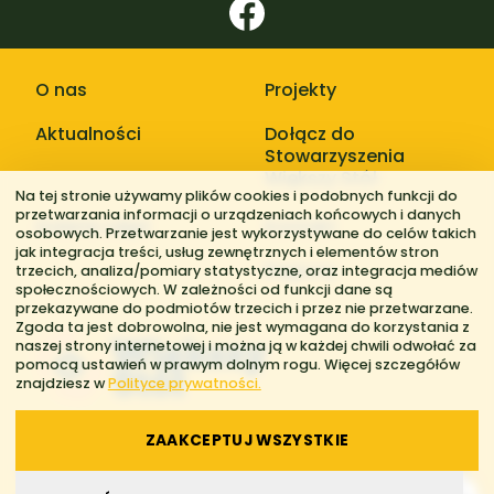
O nas
Projekty
Aktualności
Dołącz do
Stowarzyszenia
Większy Stół
Na tej stronie używamy plików cookies i podobnych funkcji do
przetwarzania informacji o urządzeniach końcowych i danych
Galerie zdjęć
Kontakt
osobowych. Przetwarzanie jest wykorzystywane do celów takich
jak integracja treści, usług zewnętrznych i elementów stron
Regiony
trzecich, analiza/pomiary statystyczne, oraz integracja mediów
społecznościowych. W zależności od funkcji dane są
przekazywane do podmiotów trzecich i przez nie przetwarzane.
Zgoda ta jest dobrowolna, nie jest wymagana do korzystania z
naszej strony internetowej i można ją w każdej chwili odwołać za
pomocą ustawień w prawym dolnym rogu. Więcej szczegółów
znajdziesz w
Polityce prywatności.
ZAAKCEPTUJ WSZYSTKIE
© 2026 Stowarzyszenie Większy Stół. Wszelkie prawa zastrzeżone.