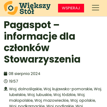
WSPIERAJ
Pagaspot –
informacje dla
członków
Stowarzyszenia
08 sierpnia 2024
19:57
Woj. dolnośląskie
,
Woj. kujawsko-pomorskie
,
Woj.
lubelskie
,
Woj. lubuskie
,
Woj. łódzkie
,
Woj.
małopolskie
,
Woj. mazowieckie
,
Woj. opolskie
,
Woj. podkarpackie
,
Woj. podlaskie
,
Woj.