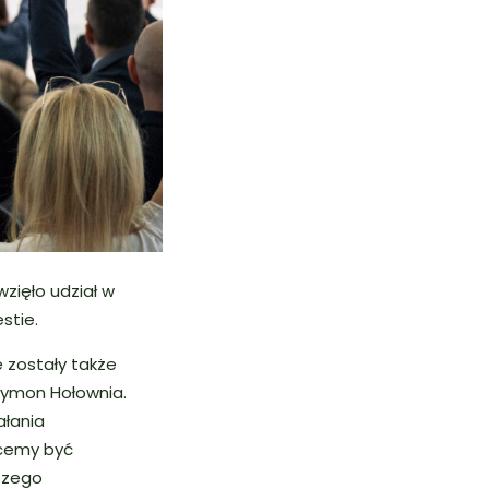
zięło udział w
estie.
 zostały także
Szymon Hołownia.
łania
hcemy być
szego