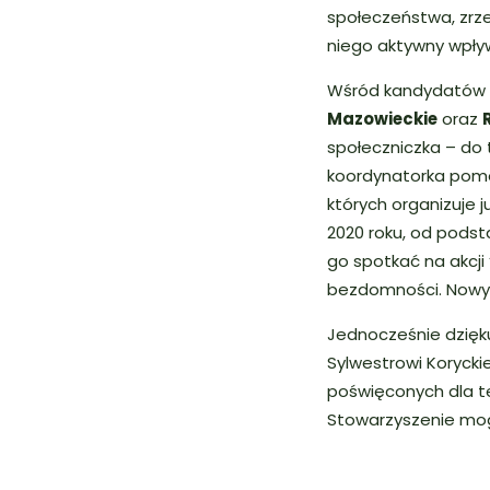
społeczeństwa, zrze
niego aktywny wpły
Wśród kandydatów d
Mazowieckie
oraz
społeczniczka – do t
koordynatorka pomoc
których organizuje 
2020 roku, od pods
go spotkać na akcji
bezdomności. Nowym
Jednocześnie dzięk
Sylwestrowi Korycki
poświęconych dla t
Stowarzyszenie mogł