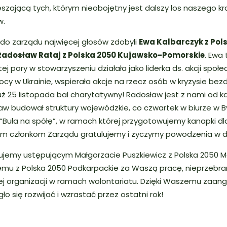
szającą tych, którym nieobojętny jest dalszy los naszego kr
w.
o zarządu najwięcej głosów zdobyli
Ewa Kalbarczyk z Pol
Radosław Rataj z Polska 2050 Kujawsko-Pomorskie
. Ewa
ej pory w stowarzyszeniu działała jako liderka ds. akcji społe
y w Ukrainie, wspierała akcje na rzecz osób w kryzysie bez
już 25 listopada bal charytatywny! Radosław jest z nami od k
taw budował struktury wojewódzkie, co czwartek w biurze w
 “Buła na spółę”, w ramach której przygotowujemy kanapki dl
 członkom Zarządu gratulujemy i życzymy powodzenia w da
ujemy ustępującym Małgorzacie Puszkiewicz z Polska 2050 M
emu z Polska 2050 Podkarpackie za Waszą pracę, nieprzebra
ej organizacji w ramach wolontariatu. Dzięki Waszemu zaa
o się rozwijać i wzrastać przez ostatni rok!