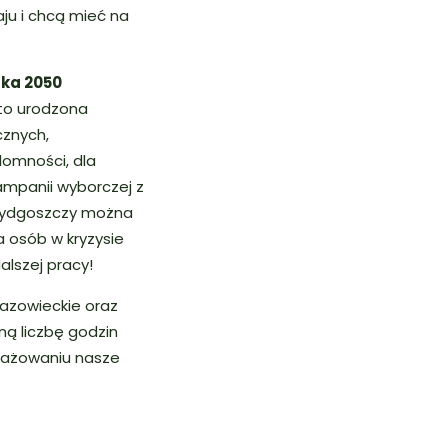
aju i chcą mieć na
ska 2050
 to urodzona
cznych,
domności, dla
ampanii wyborczej z
 Bydgoszczy można
a osób w kryzysie
lszej pracy!
azowieckie oraz
ną liczbę godzin
ngażowaniu nasze