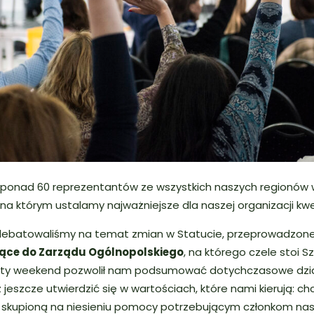
ponad 60 reprezentantów ze wszystkich naszych regionów w
, na którym ustalamy najważniejsze dla naszej organizacji kw
debatowaliśmy na temat zmian w Statucie, przeprowadzone
ące do Zarządu Ogólnopolskiego
, na którego czele stoi 
ity weekend pozwolił nam podsumować dotychczasowe dzia
 jeszcze utwierdzić się w wartościach, które nami kierują: c
ą, skupioną na niesieniu pomocy potrzebującym członkom na