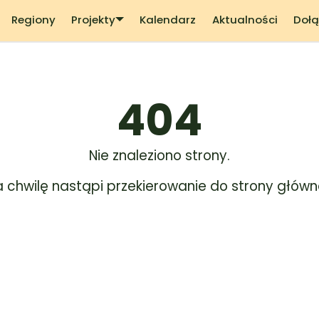
Regiony
Projekty
Kalendarz
Aktualności
Dołą
404
Nie znaleziono strony.
a chwilę nastąpi przekierowanie do strony główne