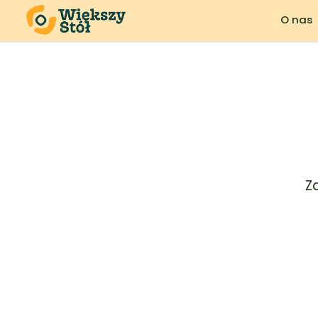
O nas
Z