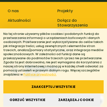
O nas
Projekty
Aktualności
Dołącz do
Stowarzyszenia
Większy Stół
Na tej stronie używamy plików cookies i podobnych funkcji do
przetwarzania informacji o urządzeniach końcowych i danych
Galerie zdjęć
Kontakt
osobowych. Przetwarzanie jest wykorzystywane do celów takich
jak integracja treści, usług zewnętrznych i elementów stron
Regiony
trzecich, analiza/pomiary statystyczne, oraz integracja mediów
społecznościowych. W zależności od funkcji dane są
przekazywane do podmiotów trzecich i przez nie przetwarzane.
Zgoda ta jest dobrowolna, nie jest wymagana do korzystania z
naszej strony internetowej i można ją w każdej chwili odwołać za
pomocą ustawień w prawym dolnym rogu. Więcej szczegółów
znajdziesz w
Polityce prywatności.
ZAAKCEPTUJ WSZYSTKIE
© 2026 Stowarzyszenie Większy Stół. Wszelkie prawa zastrzeżone.
ODRZUĆ WSZYSTKIE
ZARZĄDZAJ COOKIE
Polityka prywatności