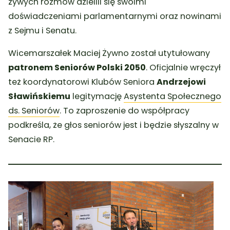
żywych rozmów dzielili się swoimi
doświadczeniami parlamentarnymi oraz nowinami
z Sejmu i Senatu.
Wicemarszałek Maciej Żywno został utytułowany
patronem Seniorów Polski 2050
. Oficjalnie wręczył
też koordynatorowi Klubów Seniora
Andrzejowi
Sławińskiemu
legitymację
Asystenta Społecznego
ds. Seniorów
. To zaproszenie do współpracy
podkreśla, że głos seniorów jest i będzie słyszalny w
Senacie RP.