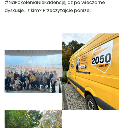
#NaPokoleniaNieKadencję, aż po wieczorne
dyskusje… z kim? Przeczytajcie poniżej.