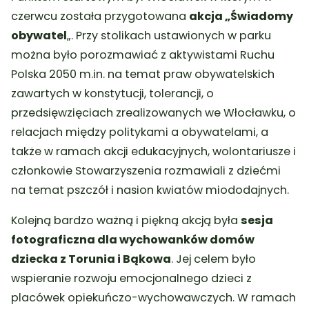
czerwcu została przygotowana
akcja „Świadomy
obywatel
„. Przy stolikach ustawionych w parku
można było porozmawiać z aktywistami Ruchu
Polska 2050 m.in. na temat praw obywatelskich
zawartych w konstytucji, tolerancji, o
przedsięwzięciach zrealizowanych we Włocławku, o
relacjach między politykami a obywatelami, a
także w ramach akcji edukacyjnych, wolontariusze i
członkowie Stowarzyszenia rozmawiali z dziećmi
na temat pszczół i nasion kwiatów miododajnych.
Kolejną bardzo ważną i piękną akcją była
sesja
fotograficzna dla wychowanków domów
dziecka z Torunia i Bąkowa
. Jej celem było
wspieranie rozwoju emocjonalnego dzieci z
placówek opiekuńczo-wychowawczych. W ramach