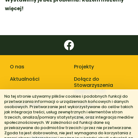
Zostań
Zostań
Członkiem Stowarzyszenia
Sympatykiem Stowarzyszenia
więcej!
O nas
Projekty
Aktualności
Dołącz do
Stowarzyszenia
Większy Stół
Na tej stronie używamy plików cookies i podobnych funkcji do
przetwarzania informacji o urządzeniach końcowych i danych
Galerie zdjęć
Kontakt
osobowych. Przetwarzanie jest wykorzystywane do celów takich
jak integracja treści, usług zewnętrznych i elementów stron
Regiony
trzecich, analiza/pomiary statystyczne, oraz integracja mediów
społecznościowych. W zależności od funkcji dane są
przekazywane do podmiotów trzecich i przez nie przetwarzane.
Zgoda ta jest dobrowolna, nie jest wymagana do korzystania z