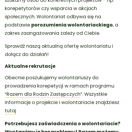
szukamy osób do konkretnych projektów – np.
korepetytorów czy wsparcia w akcjach
społecznych. Wolontariat odbywa się na
podstawie
porozumienia
wolontariackiego
, a
zakres zaangażowania zależy od Ciebie.
Sprawdź naszą aktualną ofertę wolontariatu i
dołącz do działań!
Aktualne rekrutacje
Obecnie poszukujemy wolontariuszy do
prowadzenia korepetycji w ramach programu
“
Razem dla Rodzin Zastępczych
”. Wszystkie
informacje o projekcie i wolontariacie znajdziesz
tutaj
Potrzebujesz zaświadczenia o wolontariacie?
Wystawimy je bez problemu! Razem możemy