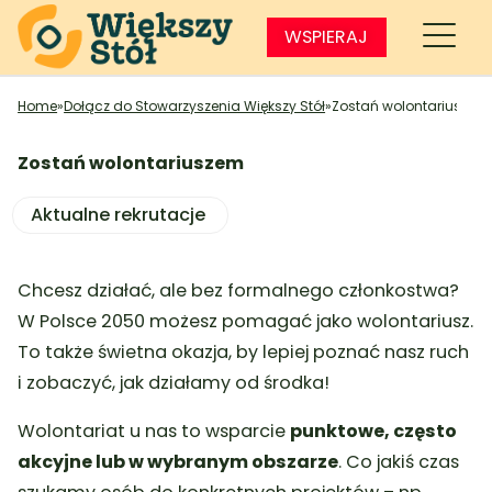
WSPIERAJ
Home
»
Dołącz do Stowarzyszenia Większy Stół
»
Zostań wolontariuszem
Zostań wolontariuszem
Aktualne rekrutacje
Chcesz działać, ale bez formalnego członkostwa?
W Polsce 2050 możesz pomagać jako wolontariusz.
To także świetna okazja, by lepiej poznać nasz ruch
i zobaczyć, jak działamy od środka!
Wolontariat u nas to wsparcie
punktowe, często
akcyjne lub w wybranym obszarze
. Co jakiś czas