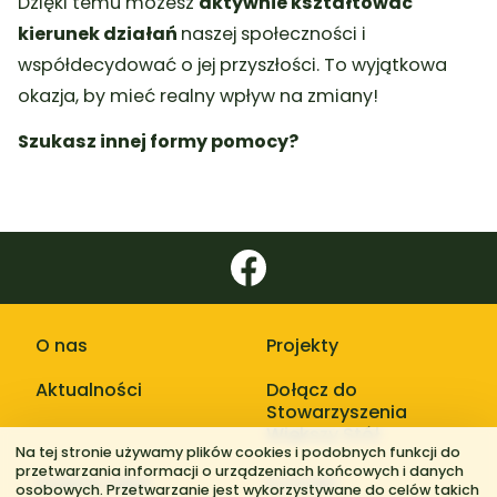
Dzięki temu możesz
aktywnie kształtować
kierunek działań
naszej społeczności i
współdecydować o jej przyszłości. To wyjątkowa
okazja, by mieć realny wpływ na zmiany!
Zostań
Zostań
Sympatykiem Stowarzyszenia
Wolontariuszem
Szukasz innej formy pomocy?
O nas
Projekty
Aktualności
Dołącz do
Stowarzyszenia
Większy Stół
Na tej stronie używamy plików cookies i podobnych funkcji do
przetwarzania informacji o urządzeniach końcowych i danych
Galerie zdjęć
Kontakt
osobowych. Przetwarzanie jest wykorzystywane do celów takich