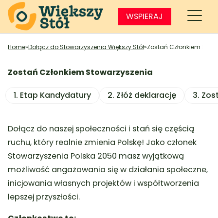
WSPIERAJ
Home
»
Dołącz do Stowarzyszenia Większy Stół
»
Zostań Członkiem Stow
Zostań Członkiem Stowarzyszenia
1. Etap Kandydatury
2. Złóż deklarację
3. Zo
Dołącz do naszej społeczności i stań się częścią
ruchu, który realnie zmienia Polskę! Jako członek
Stowarzyszenia Polska 2050 masz wyjątkową
możliwość angażowania się w działania społeczne,
inicjowania własnych projektów i współtworzenia
lepszej przyszłości.