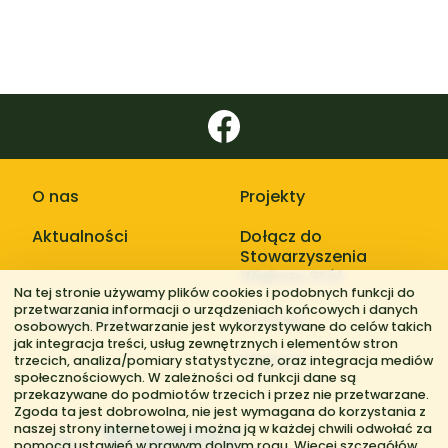
O nas
Projekty
Aktualności
Dołącz do
Stowarzyszenia
Większy Stół
Na tej stronie używamy plików cookies i podobnych funkcji do
przetwarzania informacji o urządzeniach końcowych i danych
Galerie zdjęć
Kontakt
osobowych. Przetwarzanie jest wykorzystywane do celów takich
jak integracja treści, usług zewnętrznych i elementów stron
Regiony
trzecich, analiza/pomiary statystyczne, oraz integracja mediów
społecznościowych. W zależności od funkcji dane są
przekazywane do podmiotów trzecich i przez nie przetwarzane.
Zgoda ta jest dobrowolna, nie jest wymagana do korzystania z
naszej strony internetowej i można ją w każdej chwili odwołać za
pomocą ustawień w prawym dolnym rogu. Więcej szczegółów