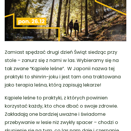
Zamiast spędzać drugi dzień Świąt siedząc przy
stole – zanurz się z nami w las. Wybieramy się na
tak zwane “Kąpiele leśne”. W Japonii nazwa tej
praktyki to shinrin-joku i jest tam ona traktowana
jako terapia leśna, którą zapisują lekarze!
Kąpiele leśne to praktyki, z których powinien
korzystać każdy, kto chce dbać o swoje zdrowie.
Zakładają one bardziej uważne i świadome
przebywanie w lesie niż zwykły spacer – chodzi o
skupienie się na tym, co las nam daje i czerpanie