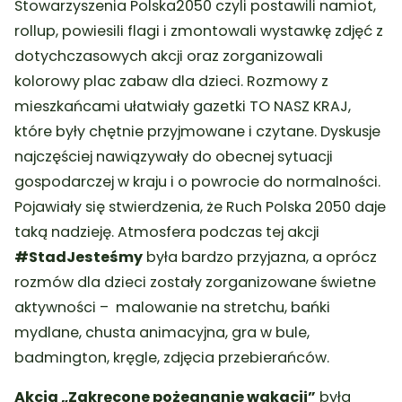
Stowarzyszenia Polska2050 czyli postawili namiot,
rollup, powiesili flagi i zmontowali wystawkę zdjęć z
dotychczasowych akcji oraz zorganizowali
kolorowy plac zabaw dla dzieci. Rozmowy z
mieszkańcami ułatwiały gazetki TO NASZ KRAJ,
które były chętnie przyjmowane i czytane. Dyskusje
najczęściej nawiązywały do obecnej sytuacji
gospodarczej w kraju i o powrocie do normalności.
Pojawiały się stwierdzenia, że Ruch Polska 2050 daje
taką nadzieję. Atmosfera podczas tej akcji
#StadJesteśmy
była bardzo przyjazna, a oprócz
rozmów dla dzieci zostały zorganizowane świetne
aktywności – malowanie na stretchu, bańki
mydlane, chusta animacyjna, gra w bule,
badmington, kręgle, zdjęcia przebierańców.
Akcja „Zakręcone pożegnanie wakacji”
była