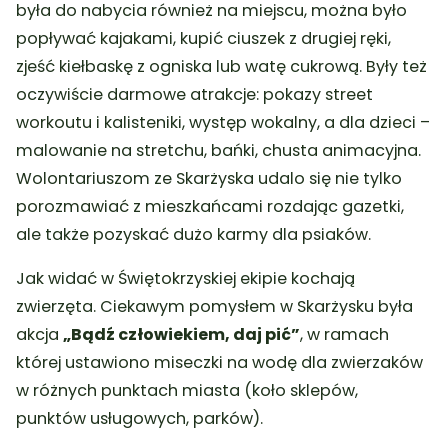
była do nabycia również na miejscu, można było
popływać kajakami, kupić ciuszek z drugiej ręki,
zjeść kiełbaskę z ogniska lub watę cukrową. Były też
oczywiście darmowe atrakcje: pokazy street
workoutu i kalisteniki, występ wokalny, a dla dzieci –
malowanie na stretchu, bańki, chusta animacyjna.
Wolontariuszom ze Skarżyska udalo się nie tylko
porozmawiać z mieszkańcami rozdając gazetki,
ale także pozyskać dużo karmy dla psiaków.
Jak widać w Świętokrzyskiej ekipie kochają
zwierzęta. Ciekawym pomysłem w Skarżysku była
akcja
„Bądź człowiekiem, daj pić”
, w ramach
której ustawiono miseczki na wodę dla zwierzaków
w różnych punktach miasta (koło sklepów,
punktów usługowych, parków).