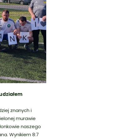
 udziałem
ziej znanych i
ielonej murawie
członkowie naszego
na. Wynikiem 8:7