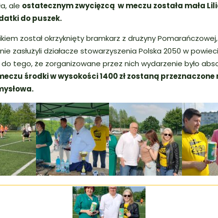
a, ale
ostatecznym zwycięzcą w meczu została mała Lili
 datki do puszek.
kiem został okrzyknięty bramkarz z drużyny Pomarańczowej,
nie zasłużyli działacze stowarzyszenia
Polska 2050
w powieci
się do tego, że zorganizowane przez nich wydarzenie było abs
eczu środki w wysokości 1400 zł zostaną przeznaczone n
amysłowa.