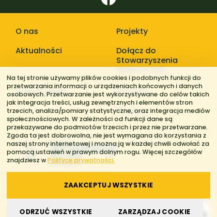
O nas
Projekty
Aktualności
Dołącz do
Stowarzyszenia
Większy Stół
Na tej stronie używamy plików cookies i podobnych funkcji do
przetwarzania informacji o urządzeniach końcowych i danych
Galerie zdjęć
Kontakt
osobowych. Przetwarzanie jest wykorzystywane do celów takich
jak integracja treści, usług zewnętrznych i elementów stron
Regiony
trzecich, analiza/pomiary statystyczne, oraz integracja mediów
społecznościowych. W zależności od funkcji dane są
przekazywane do podmiotów trzecich i przez nie przetwarzane.
Zgoda ta jest dobrowolna, nie jest wymagana do korzystania z
naszej strony internetowej i można ją w każdej chwili odwołać za
pomocą ustawień w prawym dolnym rogu. Więcej szczegółów
znajdziesz w
Polityce prywatności.
ZAAKCEPTUJ WSZYSTKIE
© 2026 Stowarzyszenie Większy Stół. Wszelkie prawa zastrzeżone.
ODRZUĆ WSZYSTKIE
ZARZĄDZAJ COOKIE
Polityka prywatności